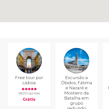
Free tour por
Excursão a
Lisboa
Óbidos, Fátima
e Nazaré e
Mosteiro da
98235 opiniões
Batalha em
Grátis
grupo
reduzido