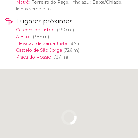
Metrô
:
Terreiro do Paço‎
, linha azul;
Baixa/Chiado
,
linhas verde e azul.
Lugares próximos
Catedral de Lisboa
(380 m)
A Baixa
(385 m)
Elevador de Santa Justa
(567 m)
Castelo de São Jorge
(726 m)
Praça do Rossio
(737 m)
Clique para usar o mapa