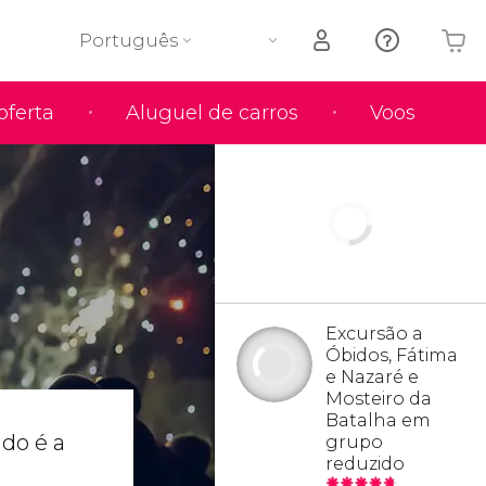
Português
oferta
Aluguel de carros
Voos
O seu carrinho está vazio
Excursão a
Óbidos, Fátima
e Nazaré e
Mosteiro da
Batalha em
do é a
grupo
reduzido