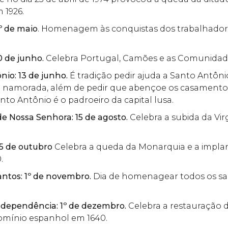
 1926.
1º de maio
. Homenagem às conquistas dos trabalhadore
10 de junho.
Celebra Portugal, Camões e as Comunida
nio: 13 de junho.
É tradição pedir ajuda a Santo Antôn
namorada, além de pedir que abençoe os casamento
anto Antônio é o padroeiro da capital lusa.
e Nossa Senhora: 15 de agosto.
Celebra a subida da Vi
 5 de outubro
Celebra a queda da Monarquia e a impla
.
antos: 1º de novembro.
Dia de homenagear todos os san
ndependência: 1º de dezembro.
Celebra a restauração 
omínio espanhol em 1640.