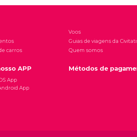
Voos
entos
Guias de viagens da Civitati
de carros
Quem somos
nosso APP
Métodos de pagame
iOS App
Android App
Condições ge