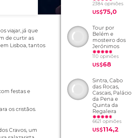
2384 opiniões
75,0
US$
Tour por
 viajar, já que
Belém e
ém de curtir as
mosteiro dos
 em Lisboa, tantos
Jerónimos
110 opiniões
68
US$
Sintra, Cabo
das Rocas,
com festas e
Cascais, Palácio
da Pena e
Quinta da
ara os cristãos.
Regaleira
6621 opiniões
114,2
US$
dos Cravos, um
ra salazarista