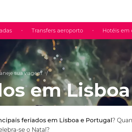
iadas
Transfers aeroporto
Hotéis em 
aneje sua viagem
dos em Lisboa
ncipais feriados em Lisboa e Portugal
? Quan
elebra-se o Natal?