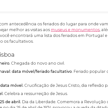
com antecedência os feriados do lugar para onde vamos
jar melhor as visitas aos
museus e monumentos
, al
o, você encontrará uma lista dos feriados em Portugal e
o os facultativos.
isboa
neiro.
Chegada do novo ano civil.
naval: data móvel/feriado facultativo
. Feriado popular 
: data móvel.
Crucificação de Jesus Cristo, dia reflexão p
el.
Celebra a ressurreição de Jesus.
25 de abril.
Dia da Liberdade. Comemora a Revolução 
e no dia 25 de abril de 1974 provocou a queda da ditadu