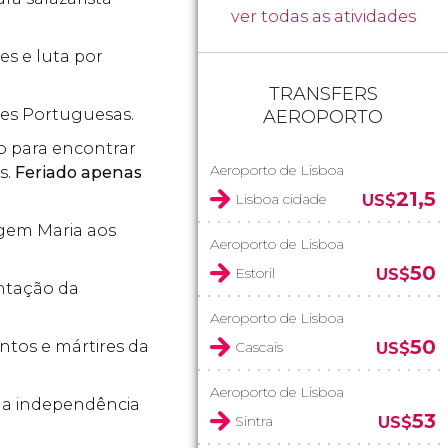
ver todas as atividades
s e luta por
TRANSFERS
des Portuguesas.
AEROPORTO
io para encontrar
Aeroporto de Lisboa
s.
Feriado apenas
21,5
Lisboa cidade
US$
rgem Maria aos
Aeroporto de Lisboa
50
Estoril
US$
ntação da
Aeroporto de Lisboa
50
tos e mártires da
Cascais
US$
Aeroporto de Lisboa
da independência
53
Sintra
US$