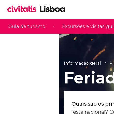
Guia de turismo
Excursões e visitas gu
Informação geral
Pl
Feria
Quais são os pri
festa nacional? C