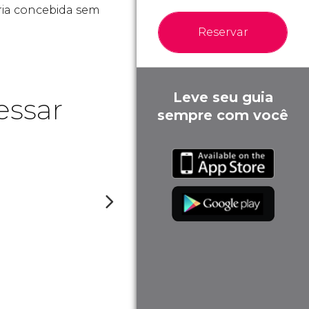
a concebida sem
Reservar
Leve seu guia
essar
sempre com você