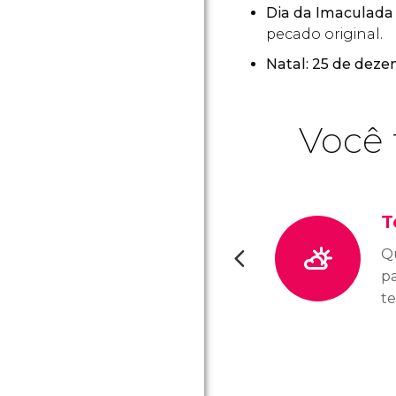
Dia da Imaculada
pecado original.
Natal: 25 de dez
Você 
T
Q
pa
t
a
C