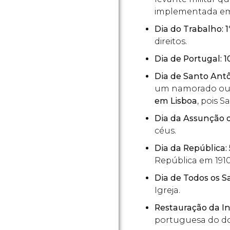
implementada em
Dia do Trabalho: 
direitos.
Dia de Portugal: 
Dia de Santo Antô
um namorado ou 
em Lisboa
, pois S
Dia da Assunção d
céus.
Dia da República:
República em 1910
Dia de Todos os S
Igreja.
Restauração da I
portuguesa do d