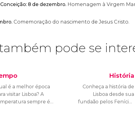
 Conceição: 8 de dezembro.
Homenagem à Virgem Mari
embro.
Comemoração do nascimento de Jesus Cristo.
também pode se inter
empo
História
ual é a melhor época
Conheça a história de
ra visitar Lisboa? A
Lisboa desde sua
emperatura sempre é
fundaão pelos Fenícios
gradável e amena?
até os dias de hoje. A
hove muito no inverno?
capital portuguesa tem
uma história de reis,
descobrimentos,