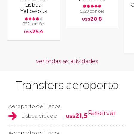
Lisboa,
C
Yellowbus
5329 opiniões
20,8
US$
892 opiniões
25,4
US$
ver todas as atividades
Transfers aeroporto
Aeroporto de Lisboa
Reservar
21,5
Lisboa cidade
US$
Aeroporto de Lisboa