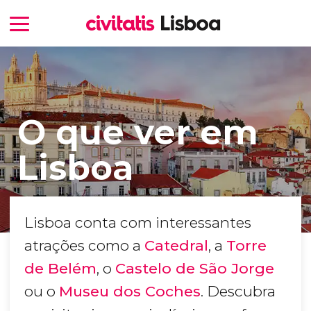
O que ver em
Lisboa
Lisboa conta com interessantes
atrações como a
Catedral
, a
Torre
de Belém
, o
Castelo de São Jorge
ou o
Museu dos Coches
. Descubra