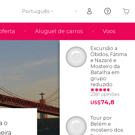
Português
oferta
Aluguel de carros
Voos
O seu carrinho está vazio
Excursão a
Óbidos, Fátima
e Nazaré e
Mosteiro da
Batalha em
grupo
reduzido
2381 opiniões
74,8
US$
Tour por
a o
Belém e
mosteiro dos
meira