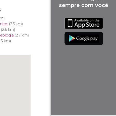
sempre com você
s
km)
ntos
(2.5 km)
(2.6 km)
eologia
(2.7 km)
.3 km)