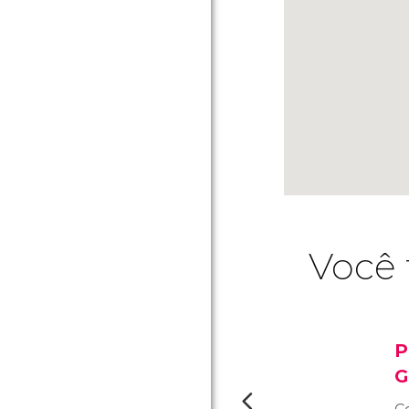
Você 
P
G