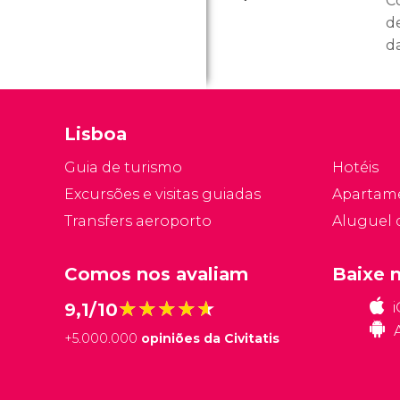
C
d
d
e
q
un
Lisboa
P
Guia de turismo
Hotéis
Excursões e visitas guiadas
Apartam
Transfers aeroporto
Aluguel 
Comos nos avaliam
Baixe 
★★★★★
★★★★★
9,1/10
+
5.000.000
opiniões da Civitatis