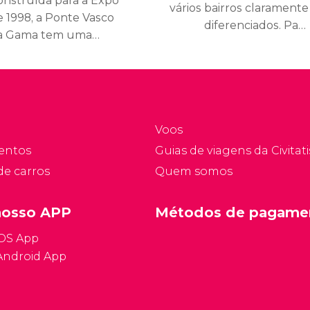
onstruída para a Expo
vários bairros claramente
e 1998, a Ponte Vasco
diferenciados. Para
a Gama tem uma
conhecer a cidade é
xtensão de mais de 12
necessário dedicar um
uilômetros e serve para
pouco de tempo a cada
ir o norte e o sul de
um deles.
ortugal.
Voos
entos
Guias de viagens da Civitati
de carros
Quem somos
nosso APP
Métodos de pagame
iOS App
Android App