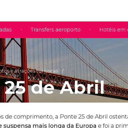
iadas
Transfers aeroporto
Hotéis em 
s e atrações turísticas
 25 de Abril
 de comprimento, a Ponte 25 de Abril ostent
e suspensa mais longa da Europa
e foi a pri