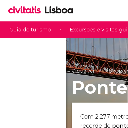
Guia de turismo
Excursões e visitas gu
O que ver
Monumento
Ponte
Com 2.277 metros
recorde de
pont