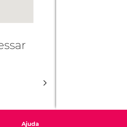
essar
Ajuda