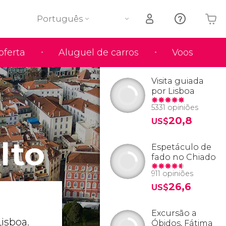
Português
oferta
Aluguel de carros
Voos
O seu carrinho está vazio
Visita guiada
por Lisboa
5331 opiniões
20,8
US$
lto
Espetáculo de
fado no Chiado
911 opiniões
26,6
US$
Excursão a
isboa.
Óbidos, Fátima