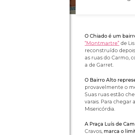
O Chiado é um bairr
“Montmartre”
de Lis
reconstruído depois
as ruas do Carmo, c
a de Garret.
O Bairro Alto repres
provavelmente o mel
Suas ruas estão chei
varais. Para chegar 
Misericórdia.
A Praça Luís de Ca
Cravos,
marca o limi