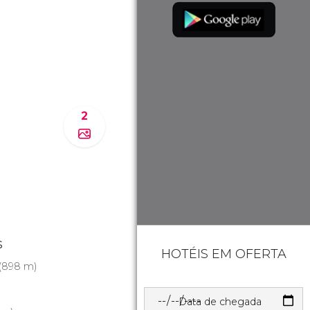
2
s
HOTÉIS EM OFERTA
(898 m)
Data de chegada