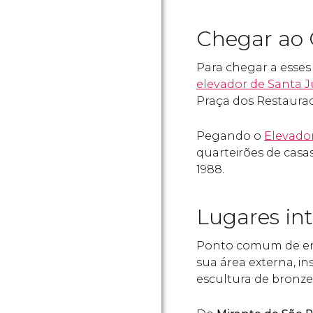
Chegar ao C
Para chegar a esses
elevador de Santa J
Praça dos Restaura
Pegando o
Elevador
quarteirões de casa
1988.
Lugares in
Ponto comum de en
sua área externa, i
escultura de bronz