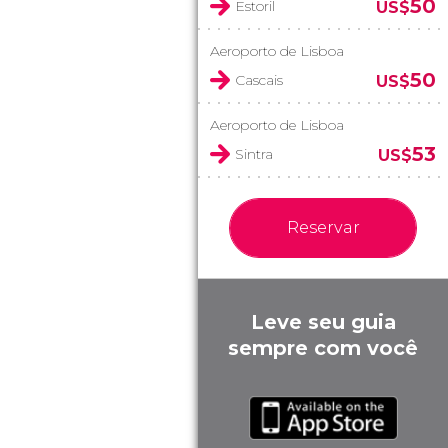
50
Estoril
US$
Aeroporto de Lisboa
50
Cascais
US$
Aeroporto de Lisboa
53
Sintra
US$
Reservar
Leve seu guia
sempre com você