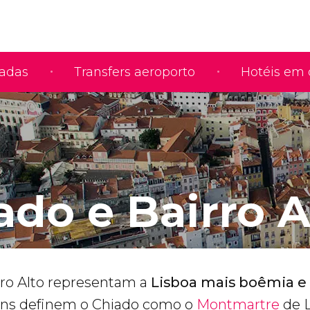
iadas
Transfers aeroporto
Hotéis em 
ado e Bairro A
rro Alto representam a
Lisboa mais boêmia e
uns definem o Chiado como o
Montmartre
de L