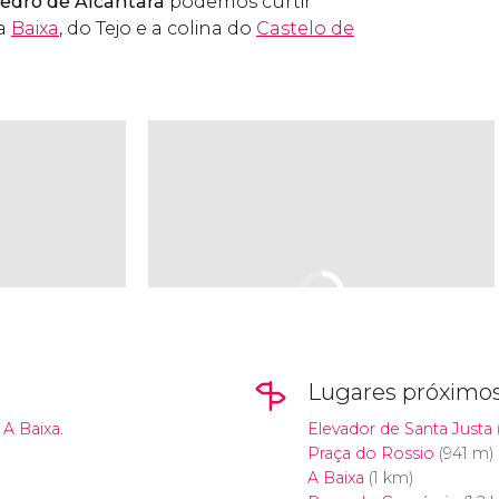
edro de Alcântara
podemos curtir
da
Baixa
, do Tejo e a colina do
Castelo de
Lugares próximo
 A Baixa.
Elevador de Santa Justa
Praça do Rossio
(941 m)
A Baixa
(1 km)