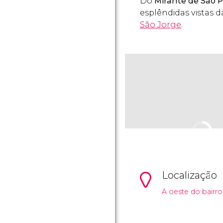
Do
Mirante de São P
esplêndidas vistas 
São Jorge
.
Localização
A oeste do bairro