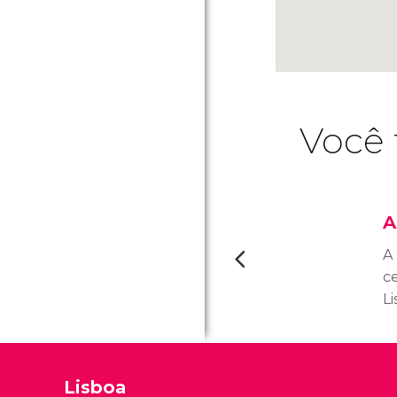
Você 
A
A 
c
L
a
d
e
Lisboa
ci