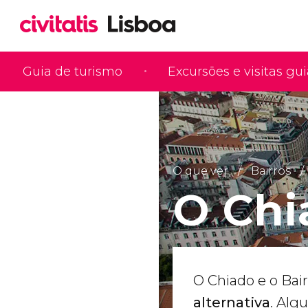
Guia de turismo
Excursões e visitas gu
O que ver
Bairros
O Chi
O Chiado e o Bai
alternativa
. Alg