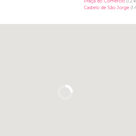
Praça do Comércio
(1.2 
Castelo de São Jorge
(1.
Clique para usar o mapa