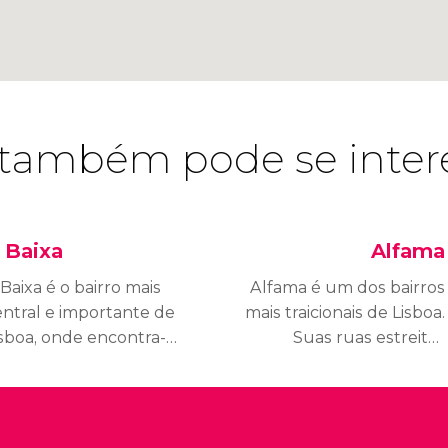
também pode se inter
 Baixa
Alfama
Baixa é o bairro mais
Alfama é um dos bairros
entral e importante de
mais traicionais de Lisboa.
isboa, onde encontra-se
Suas ruas estreitas
 maior parte
foram residência de
o comércio e opções de
pescadores durante
ntretenimento da
muitos anos.
dade.