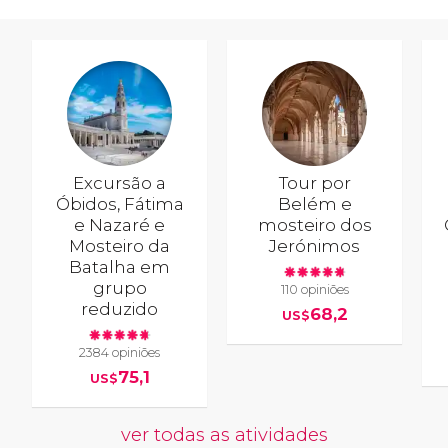
Excursão a
Tour por
Óbidos, Fátima
Belém e
e Nazaré e
mosteiro dos
Mosteiro da
Jerónimos
Batalha em
grupo
110 opiniões
reduzido
68,2
US$
2384 opiniões
75,1
US$
ver todas as atividades