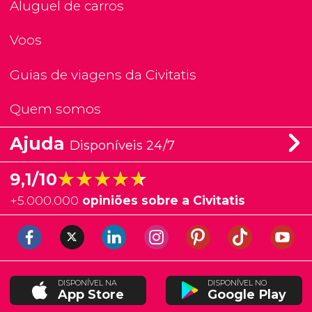
Aluguel de carros
Voos
Guias de viagens da Civitatis
Quem somos
Ajuda
Disponíveis 24/7
★★★★★
★★★★★
9,1/10
+
5.000.000
opiniões sobre a Civitatis
DISPONÍVEL NA
DISPONÍVEL NO
App Store
Google Play