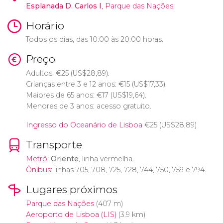
Esplanada D. Carlos I
, Parque das Nações.
Horário
Todos os dias, das 10:00 às 20:00 horas.
Preço
Adultos:
€
25 (
US$
28,89).
Crianças entre 3 e 12 anos:
€
15 (
US$
17,33).
Maiores de 65 anos:
€
17 (
US$
19,64).
Menores de 3 anos: acesso gratuito.
Ingresso do Oceanário de Lisboa
€
25 (
US$
28,89)
Transporte
Metrô
:
Oriente
, linha vermelha.
Ônibus
: linhas 705, 708, 725, 728, 744, 750, 759 e 794.
Lugares próximos
Parque das Nações
(407 m)
Aeroporto de Lisboa (LIS)
(3.9 km)