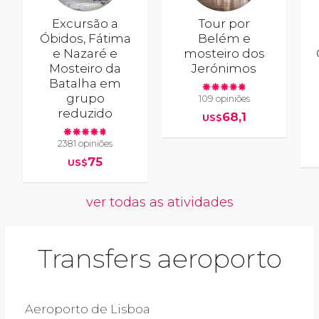
Excursão a
Tour por
Óbidos, Fátima
Belém e
e Nazaré e
mosteiro dos
Mosteiro da
Jerónimos
Batalha em
grupo
109 opiniões
reduzido
68,1
US$
2381 opiniões
75
US$
ver todas as atividades
Transfers aeroporto
Aeroporto de Lisboa