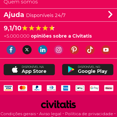
Quem somos
Ajuda
Disponíveis 24/7
★★★★★
★★★★★
9,1/10
+
5.000.000
opiniões sobre a Civitatis
DISPONÍVEL NA
DISPONÍVEL NO
App Store
Google Play
Condições gerais
Aviso legal
Política de privacidade