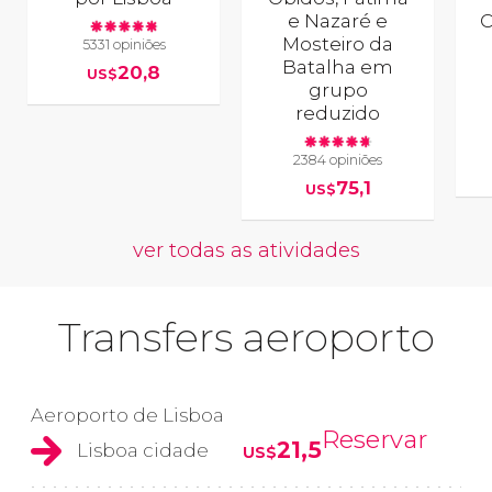
e Nazaré e
C
Mosteiro da
5331 opiniões
Batalha em
20,8
US$
grupo
reduzido
2384 opiniões
75,1
US$
ver todas as atividades
Transfers aeroporto
Aeroporto de Lisboa
Reservar
21,5
Lisboa cidade
US$