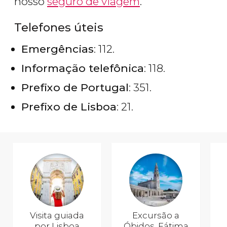
nosso
seguro de viagem
.
Telefones úteis
Emergências
: 112.
Informação telefônica
: 118.
Prefixo de Portugal
: 351.
Prefixo de Lisboa
: 21.
Visita guiada
Excursão a
por Lisboa
Óbidos, Fátima