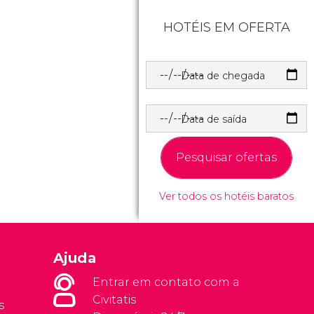
HOTÉIS EM OFERTA
Data de chegada
Data de saída
Pesquisar ofertas
Ver todos os hotéis baratos
Ajuda
Entrar em contato com a
Civitatis
s