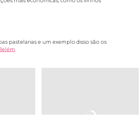
pções mais económicas, como os vinhos
as pastelarias e um exemplo disso são os
Belém
.