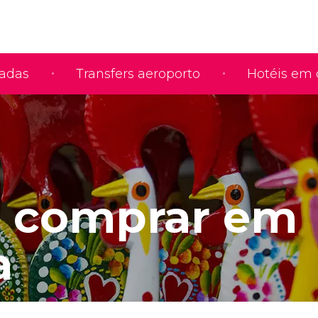
iadas
Transfers aeroporto
Hotéis em 
 comprar em
a