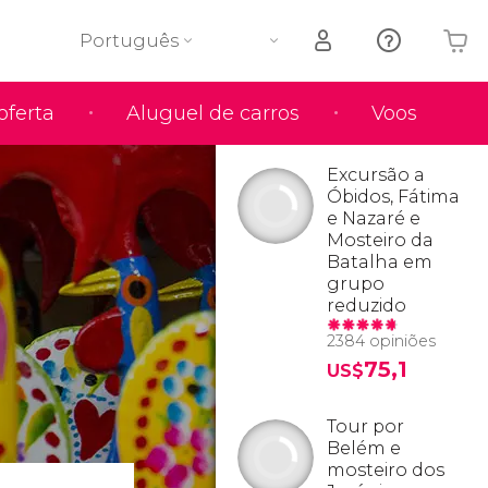
Português
oferta
Aluguel de carros
Voos
O seu carrinho está vazio
Excursão a
Óbidos, Fátima
e Nazaré e
Mosteiro da
Batalha em
grupo
reduzido
2384 opiniões
75,1
US$
Tour por
Belém e
mosteiro dos