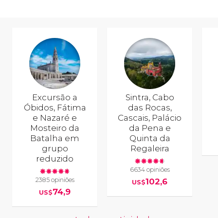
Excursão a
Sintra, Cabo
Óbidos, Fátima
das Rocas,
e Nazaré e
Cascais, Palácio
Mosteiro da
da Pena e
Batalha em
Quinta da
grupo
Regaleira
reduzido
6634 opiniões
2385 opiniões
102,6
US$
74,9
US$