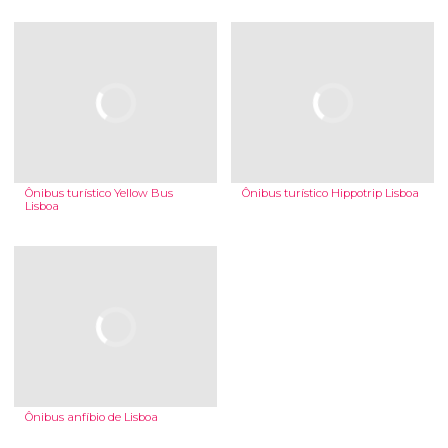
Ônibus turístico Yellow Bus
Ônibus turístico Hippotrip Lisboa
Lisboa
Ônibus anfíbio de Lisboa