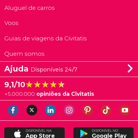
Aluguel de carros
Voos
Guias de viagens da Civitatis
Quem somos
Ajuda
Disponíveis 24/7
★★★★★
★★★★★
9,1/10
+
5.000.000
opiniões da Civitatis
DISPONÍVEL NA
DISPONÍVEL NO
App Store
Google Play